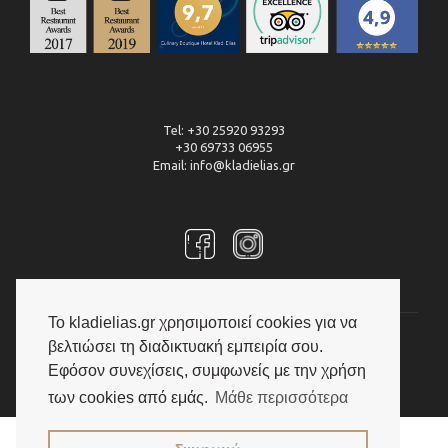
Tel: +30 25920 93293
+30 69733 06955
Email: info@kladielias.gr
Το kladielias.gr χρησιμοποιεί cookies για να
© 2026 Culinary Boutique Hotel Kladi Elias | Με την επιφύλαξη
βελτιώσει τη διαδικτυακή εμπειρία σου.
κάθε νόμιμου δικαιώματος
Εφόσον συνεχίσεις, συμφωνείς με την χρήση
δημιουργία & φιλοξενία της ιστοσελίδας by
manbiz
των cookies από εμάς.
Μάθε περισσότερα