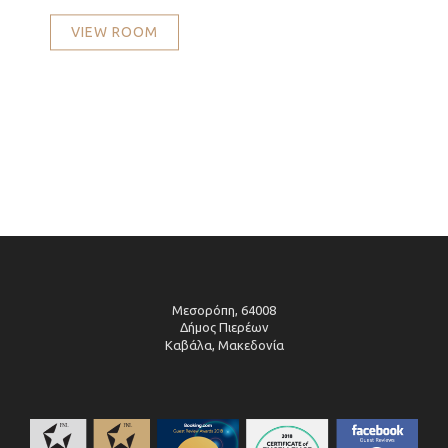
VIEW ROOM
Μεσορόπη, 64008
Δήμος Πιερέων
Καβάλα, Μακεδονία