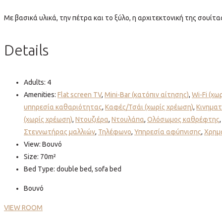
Με βασικά υλικά, την πέτρα και το ξύλο, η αρχιτεκτονική της σουίτ
Details
Adults:
4
Amenities:
Flat screen TV
,
Mini-Bar (κατόπιν αίτησης)
,
Wi-Fi (χω
υπηρεσία καθαριότητας
,
Καφές/Τσάι (χωρίς χρέωση)
,
Κινηματ
(χωρίς χρέωση)
,
Ντουζιέρα
,
Ντουλάπα
,
Ολόσωμος καθρέφτης
Στεγνωτήρας μαλλιών
,
Τηλέφωνο
,
Υπηρεσία αφύπνισης
,
Χρημ
View:
Βουνό
Size:
70m²
Bed Type:
double bed, sofa bed
Βουνό
VIEW ROOM