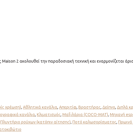
ας Maison 2 ακολουθεί την παραδοσιακή τεχνική και εναρμονίζεται άρι
ρίς χρέωση)
,
Αθλητικά κανάλια
,
Απεριτίφ
,
Βραστήρας
,
Δείπνο
,
Διπλά κ
ογραφικά κανάλια
,
Κλιματισμός
,
Μαξιλάρια (COCO-MAT)
,
Μηχανή esp
,
Πλυντήριο ρούχων (κατόπιν αίτησης)
,
Ποτό καλωσορίσματος
,
Πρωινό 
ατοκιβώτιο