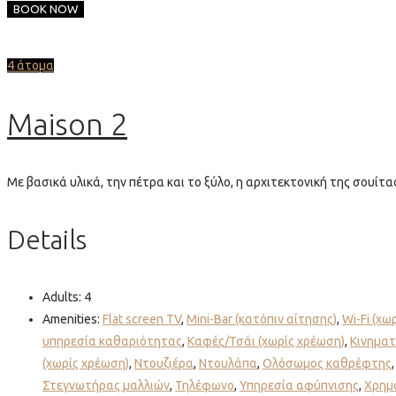
BOOK NOW
4 άτομα
Maison 2
Με βασικά υλικά, την πέτρα και το ξύλο, η αρχιτεκτονική της σουίτ
Details
Adults:
4
Amenities:
Flat screen TV
,
Mini-Bar (κατόπιν αίτησης)
,
Wi-Fi (χω
υπηρεσία καθαριότητας
,
Καφές/Τσάι (χωρίς χρέωση)
,
Κινηματ
(χωρίς χρέωση)
,
Ντουζιέρα
,
Ντουλάπα
,
Ολόσωμος καθρέφτης
Στεγνωτήρας μαλλιών
,
Τηλέφωνο
,
Υπηρεσία αφύπνισης
,
Χρημ