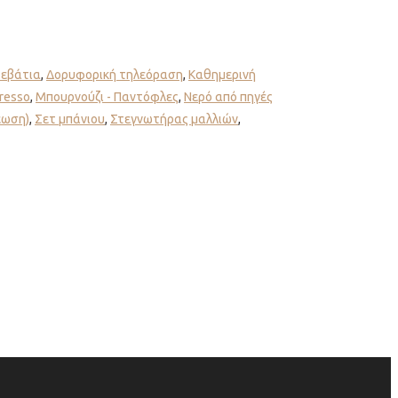
ρεβάτια
,
Δορυφορική τηλεόραση
,
Καθημερινή
resso
,
Μπουρνούζι - Παντόφλες
,
Νερό από πηγές
έωση)
,
Σετ μπάνιου
,
Στεγνωτήρας μαλλιών
,