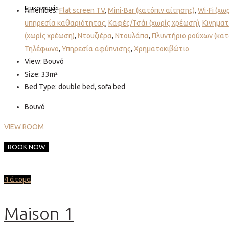
Επικοινωνία
Amenities:
Flat screen TV
,
Mini-Bar (κατόπιν αίτησης)
,
Wi-Fi (χω
υπηρεσία καθαριότητας
,
Καφές/Τσάι (χωρίς χρέωση)
,
Κινηματ
(χωρίς χρέωση)
,
Ντουζιέρα
,
Ντουλάπα
,
Πλυντήριο ρούχων (κατ
Τηλέφωνο
,
Υπηρεσία αφύπνισης
,
Χρηματοκιβώτιο
View:
Βουνό
Size:
33m²
Bed Type:
double bed, sofa bed
Βουνό
VIEW ROOM
BOOK NOW
4 άτομα
Maison 1