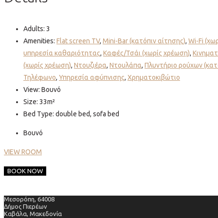
Adults:
3
Amenities:
Flat screen TV
,
Mini-Bar (κατόπιν αίτησης)
,
Wi-Fi (χω
υπηρεσία καθαριότητας
,
Καφές/Τσάι (χωρίς χρέωση)
,
Κινηματ
(χωρίς χρέωση)
,
Ντουζιέρα
,
Ντουλάπα
,
Πλυντήριο ρούχων (κατ
Τηλέφωνο
,
Υπηρεσία αφύπνισης
,
Χρηματοκιβώτιο
View:
Βουνό
Size:
33m²
Bed Type:
double bed, sofa bed
Βουνό
VIEW ROOM
BOOK NOW
Μεσορόπη, 64008
Δήμος Πιερέων
Καβάλα, Μακεδονία