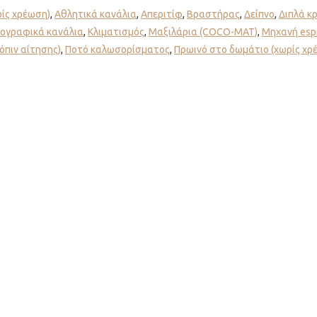
ρίς χρέωση)
,
Αθλητικά κανάλια
,
Απεριτίφ
,
Βραστήρας
,
Δείπνο
,
Διπλά κ
ογραφικά κανάλια
,
Κλιματισμός
,
Μαξιλάρια (COCO-MAT)
,
Μηχανή esp
όπιν αίτησης)
,
Ποτό καλωσορίσματος
,
Πρωινό στο δωμάτιο (χωρίς χρ