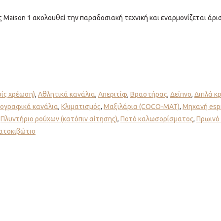
ας Maison 1 ακολουθεί την παραδοσιακή τεχνική και εναρμονίζεται άρι
ρίς χρέωση)
,
Αθλητικά κανάλια
,
Απεριτίφ
,
Βραστήρας
,
Δείπνο
,
Διπλά κ
ογραφικά κανάλια
,
Κλιματισμός
,
Μαξιλάρια (COCO-MAT)
,
Μηχανή esp
,
Πλυντήριο ρούχων (κατόπιν αίτησης)
,
Ποτό καλωσορίσματος
,
Πρωινό 
ατοκιβώτιο