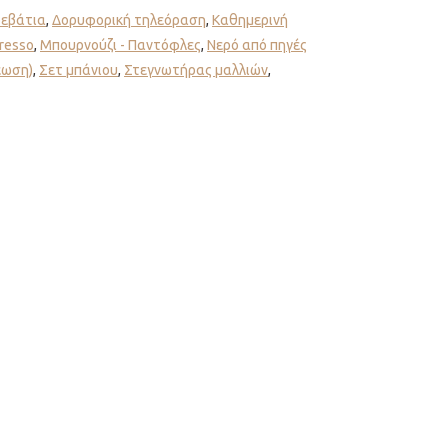
ρεβάτια
,
Δορυφορική τηλεόραση
,
Καθημερινή
resso
,
Μπουρνούζι - Παντόφλες
,
Νερό από πηγές
έωση)
,
Σετ μπάνιου
,
Στεγνωτήρας μαλλιών
,