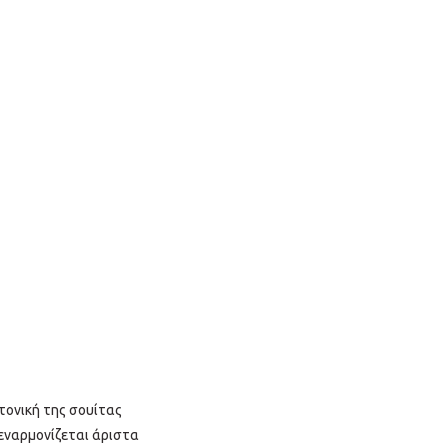
κτονική της σουίτας
 εναρμονίζεται άριστα