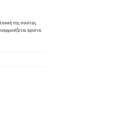
κτονική της σουίτας
 εναρμονίζεται άριστα