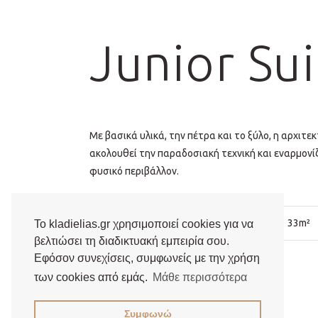
Junior Sui
Με βασικά υλικά, την πέτρα και το ξύλο, η αρχιτεκ
ακολουθεί την παραδοσιακή τεχνική και εναρμονί
φυσικό περιβάλλον.
3
33m²
Το kladielias.gr χρησιμοποιεί cookies για να
βελτιώσει τη διαδικτυακή εμπειρία σου.
Εφόσον συνεχίσεις, συμφωνείς με την χρήση
Βουνό
των cookies από εμάς.
Μάθε περισσότερα
VIEW ROOM
Συμφωνώ