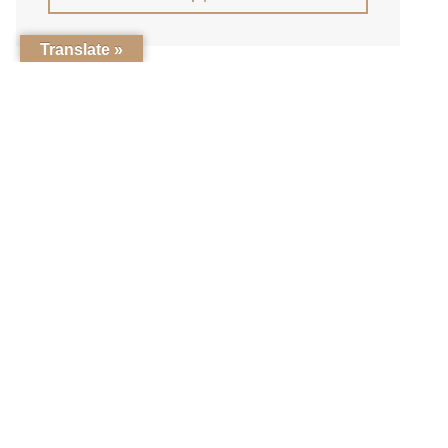
Translate »
Μεσορόπη, 64008
Δήμος Πιερέων
Καβάλα, Μακεδονία
© 2026 Culinary Boutique Hotel Kladi Elias | Με την επιφύλαξη κ