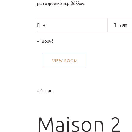
με το φυσικό περιβάλλον.
4
70m²
Βουνό
VIEW ROOM
4 άτομα
Maison 2